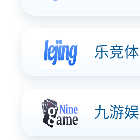
韦世豪场均过人3.5次但传球成
中超联赛激战正酣，成都蓉城队在赛
2026-07-28
开云官方网页版
开云官方网页版-开云中国 ✅eson推
荐🌈「2026好运滚滚」🔰全新官网正
s
式上线🔰 成立于2003年11月，注册
grell
资金10亿，是一家生产各类互联网平
台产品的厂家，是一家集科研、生
产、销售为一体的互联网平台产品企
业。开云官方网页版-开云中国只有注
重产品质量，才可以走得更远，才可
以赢得未来。我们公司用优良的产品