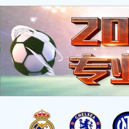
开云官方网页版
欢迎访问
开云官方网页版
，提供全面
步更新千场比