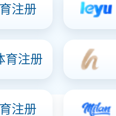
核心能否赶上
势愈发胶着。对于上海申花而言，一...
特首发，摩洛
赛征程中迎来了一场酣畅淋漓的大...
锦赛冠军教练
球队管理层迅速进入了新一轮的选...