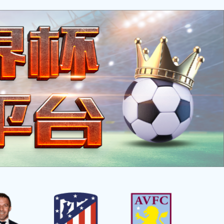
注册入口
育赛事与数据服务
， 支持
APP下载
与
网页使用
，每日同
掌握比赛节奏。