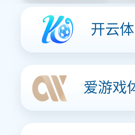
代。如果吴曦最终无法出战德比，教练组
点需要更多地向边路倾斜，减少中路与对
力的缺失。无论哪种方案，都意味着球队
填补核心可能缺席留下的战术空白。
总结来看，吴曦的跟骨骨刺加重，给申花
酷在于，伤病从不会为情怀让步。对于申
要，但若为了一场球而透支核心的职业生
对这场硬仗。
上一篇：