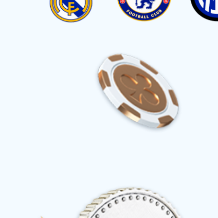
吴曦跟骨骨刺加重，申花中场
2026-06-09 15:02
30 次阅读
中超联赛赛程过半，争冠与保级的局势愈
曦近期被曝出跟骨骨刺伤势加重，这不仅
月份那场万众瞩目的上海德比？答案目前