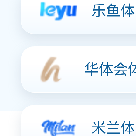
独行侠总经理尼克·哈里森因东契…
相关推荐文章
吴曦跟骨骨刺加重，申花中场
中超联赛赛程过半，争冠与保级的局
2026-06-09
贝蒂斯球员阿布德和阿姆拉巴
摩洛哥国家队在2026年世界杯预选
2026-06-06
独行侠老板库班介入选帅，欧
达拉斯独行侠在季后赛首轮出局后，
2026-07-29