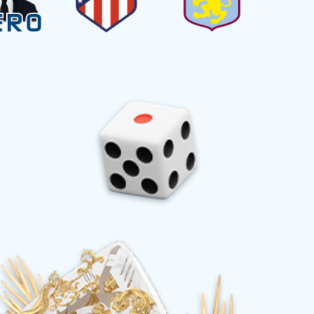
首页
/
体育热点
夏季征程蒙上了一层阴影。球队核心队长吴
忧心忡忡——这位中场节拍器，能否赶上八