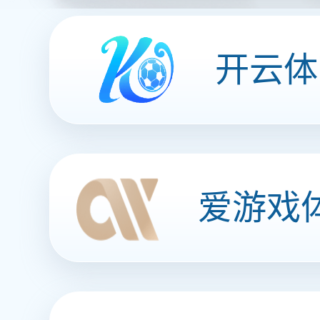
更衣室稳定，第二年才可能全面推行自己
这与斯洛特时代偏爱技术型组织者有所区别
站在新旧更迭的节点，伊劳拉的故事提醒
释了何为得体的转身，而那份两年合同则
后逐步揭晓。对于这位从不吝啬笑容的西
上一篇：
C罗领衔8名40+老将，2026世界杯将…