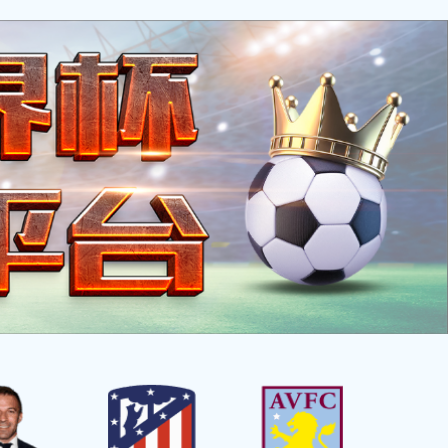
注册入口
育赛事与数据服务
， 支持
APP下载
与
网页使用
，每日同
掌握比赛节奏。