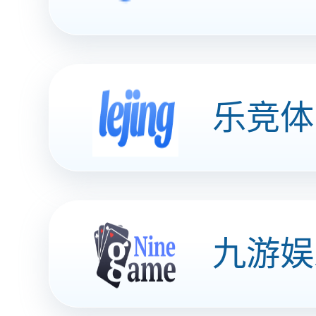
开云官方网页版
开云官方网页版-开云中国 ✅eson推
荐🌈「2026好运滚滚」🔰全新官网正
s
式上线🔰 成立于2003年11月，注册
grell
资金10亿，是一家生产各类互联网平
台产品的厂家，是一家集科研、生
产、销售为一体的互联网平台产品企
业。开云官方网页版-开云中国只有注
重产品质量，才可以走得更远，才可
以赢得未来。我们公司用优良的产品
为广大客户提供互联网平台服务和新
型互联网平台产品！