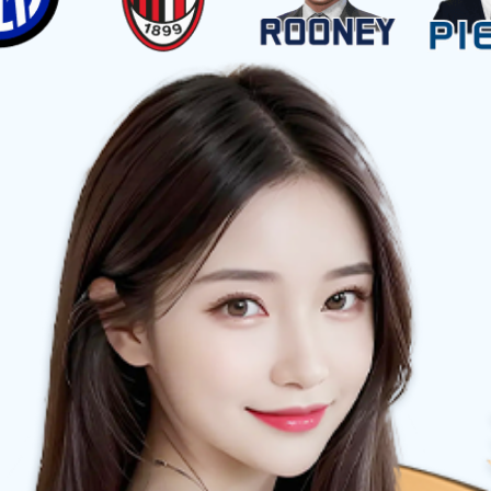
同接替斯洛特
消息在转会窗开启前悄然落地：据多方可靠消息源透露，此前带
份为期两年的合同正式接替即将离任的荷兰名帅斯洛特。这位以
笑离场”姿态告别了老东家，将双方的关系定格在最体面的时刻