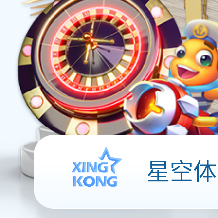
和稳健的防守著称，但近年阵容老化、战
球队活力的能力——他擅长运用高位压迫
令人印象深刻：他主动提出“两年合同”
也为伊劳拉在未来完全“接替斯洛特”的角
微笑离场：一种体面的
在宣布离队前，伊劳拉完成了他执教生涯
笑——没有抱怨，没有指责，只有对过去
业洪流中，教练与俱乐部的分手往往伴随
重，更让新东家看到了其情绪管理与职业
新篇章开启：机遇与挑
接过斯洛特的教鞭，对伊劳拉而言既是机
时间内将自己的高压理念植入球队，同时