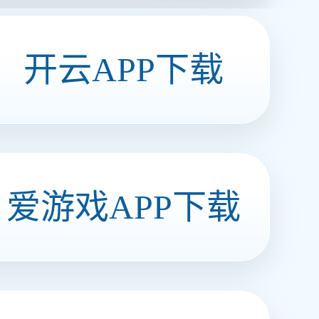
动能力强、能执行高位压迫的边锋与中场，
的看点。
格与职业精神的传递。他用一场微笑离场诠
于自己的时代？答案将在新赛季的哨声响起
下一篇：
贝蒂斯球员阿布德和阿姆拉巴特首