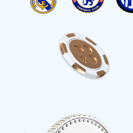
微笑离场，伊劳拉敲定两年合
2026-06-05 19:42
70 次阅读
英超赛季末的教练席暗流涌动，一则重磅
超中上游俱乐部达成原则性协议，将以一
赛季的执教任务后，以一种堪称典范的“微