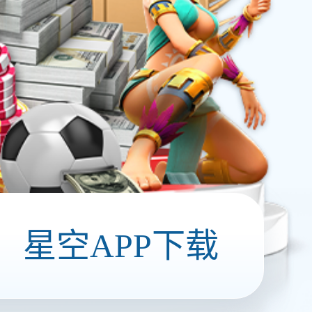
继任者时，看中的正是伊劳拉在逆境中激发
要的是，伊劳拉在谈判中展现出的职业态度
份合同被视为双方互信与务实精神的体现，
球迷致意，面对镜头时始终挂着标志性的微
或剑拔弩张形成鲜明对比。在职业足球的商
尊严。他的做法不仅赢得了老东家球迷的尊
激烈的英超教练圈中持续立足的深层原因。
们习惯了某种特定的踢法。伊劳拉需要在短
循序渐进的方式：第一年重点是战术磨合与