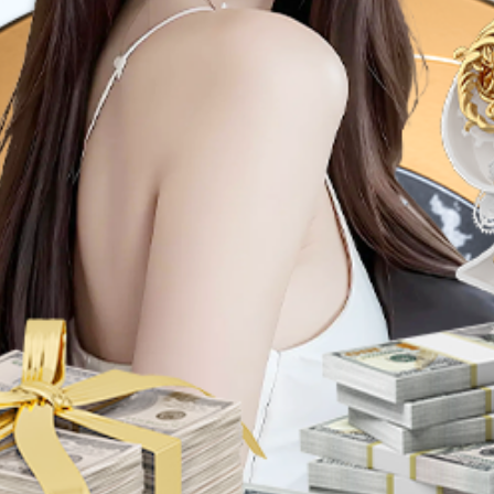
是伊劳拉？
的教鞭前，他已在英冠和英超的历练中积累了独特的战术哲学。