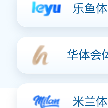
相关推荐文章
温网辛纳2-1阿尔卡拉斯，鹰
2024年温布尔登网球锦标赛男单四
2026-07-29
独行侠老板库班介入选帅，欧
达拉斯独行侠在季后赛首轮出局后，
2026-07-29
TheShy手部旧伤复发 iG确
英雄联盟职业联赛（LPL）夏季赛激
2026-06-09
上海队王哲林篮板率18.5%
上海男篮近期在联赛中展现出强劲的
2026-07-26