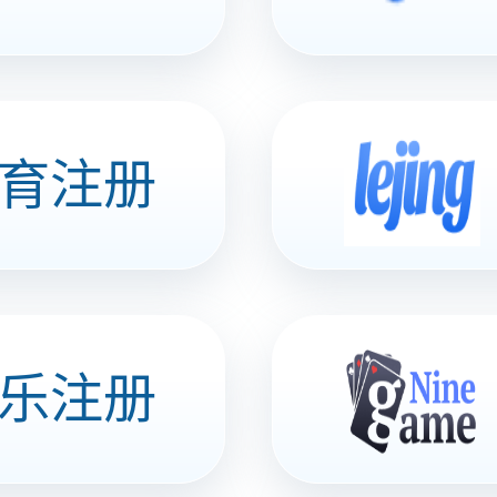
联系我们
快速导航
App下载
关于我们
upport@vignobles-joel-
隐私政策
ier.com
用户协议
网站地图